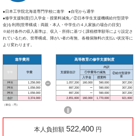
●日本工学院北海道専門学校に進学 ●自宅から通学
●修学支援制度(①入学金・授業料減免／②日本学生支援機構給付型奨学
金)を利用(世帯構成：両親・本人・中学生の４人家族の場合の目安)
※給付条件の収入基準は、収入・所得に基づく課税標準額等により設定さ
れているため、世帯構成、障がい者の有無、各種保険料の支払い状況等に
より変わります。
進学費用
高等教育の修学支援制度
内訳
学年
学費
支援額合計
①学費等の減免
②給付型奨学
金
入学金
授業料
1年次
1,258,000
1,057,200
160,000
590,000
307,200
ー
2年次
1,058,000
897,200
ー
590,000
307,200
3年次
1,058,000
897,200
ー
590,000
307,200
合計
3,374,000
2,851,600
160,000
1,770,000
921,600
（単位：円）
||
522,400
本人負担額
円