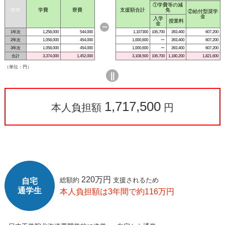
①学費等の減
学年
学費
寮費
支援額合計
免
②給付型奨学
金
入学
授業料
金
ー
1年次
1,258,000
544,000
1,107300
106,700
393,400
607,200
2年次
1,058,000
454,000
1,000,600
ー
393,400
607,200
3年次
1,058,000
454,000
1,000,600
ー
393,400
607,200
合計
3,374,000
1,452,000
3,108,500
106,700
1,180,200
1,821,600
（単位：円）
||
1,717,500
本人負担額
円
220万円
総額約
支援されるため
自宅
通学生
本人負担額は3年間で約116万円