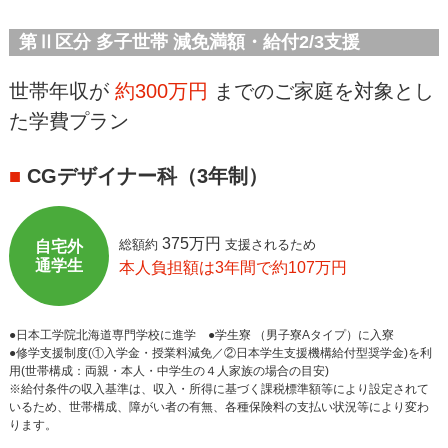
第Ⅱ区分 多子世帯 減免満額・給付2/3支援
世帯年収が
約300万円
までのご家庭を対象とし
た学費プラン
■
CGデザイナー科（3年制）
375万円
総額約
支援されるため
自宅外
通学生
本人負担額は3年間で約107万円
●日本工学院北海道専門学校に進学 ●学生寮 （男子寮Aタイプ）に入寮
●修学支援制度(①入学金・授業料減免／②日本学生支援機構給付型奨学金)を利
用(世帯構成：両親・本人・中学生の４人家族の場合の目安)
※給付条件の収入基準は、収入・所得に基づく課税標準額等により設定されて
いるため、世帯構成、障がい者の有無、各種保険料の支払い状況等により変わ
ります。