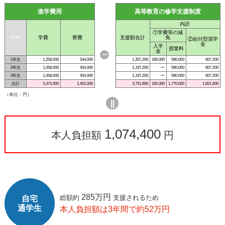
進学費用
高等教育の修学支援制度
内訳
①学費等の減
学年
学費
寮費
支援額合計
免
②給付型奨学
金
入学
授業料
金
ー
1年次
1,258,000
544,000
1,357,200
160,000
590,000
607,200
2年次
1,058,000
454,000
1,197,200
ー
590,000
607,200
3年次
1,058,000
454,000
1,197,200
ー
590,000
607,200
合計
3,374,000
1,452,000
3,751,600
160,000
1,770,000
1,821,600
（単位：円）
||
1,074,400
本人負担額
円
285万円
総額約
支援されるため
自宅
通学生
本人負担額は3年間で約52万円