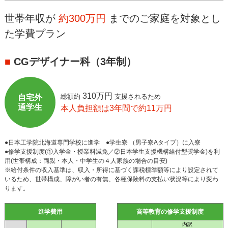
世帯年収が
約300万円
までのご家庭を対象とし
た学費プラン
■
CGデザイナー科（3年制）
310万円
総額約
支援されるため
自宅外
通学生
本人負担額は3年間で約11万円
●日本工学院北海道専門学校に進学 ●学生寮 （男子寮Aタイプ）に入寮
●修学支援制度(①入学金・授業料減免／②日本学生支援機構給付型奨学金)を利
用(世帯構成：両親・本人・中学生の４人家族の場合の目安)
※給付条件の収入基準は、収入・所得に基づく課税標準額等により設定されて
いるため、世帯構成、障がい者の有無、各種保険料の支払い状況等により変わ
ります。
進学費用
高等教育の修学支援制度
内訳