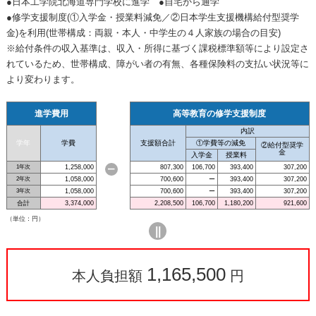
●日本工学院北海道専門学校に進学 ●自宅から通学
●修学支援制度(①入学金・授業料減免／②日本学生支援機構給付型奨学
金)を利用(世帯構成：両親・本人・中学生の４人家族の場合の目安)
※給付条件の収入基準は、収入・所得に基づく課税標準額等により設定さ
れているため、世帯構成、障がい者の有無、各種保険料の支払い状況等に
より変わります。
進学費用
高等教育の修学支援制度
内訳
学年
学費
支援額合計
①学費等の減免
②給付型奨学
金
入学金
授業料
1年次
1,258,000
807,300
106,700
393,400
307,200
ー
2年次
1,058,000
700,600
ー
393,400
307,200
3年次
1,058,000
700,600
ー
393,400
307,200
合計
3,374,000
2,208,500
106,700
1,180,200
921,600
（単位：円）
||
1,165,500
本人負担額
円